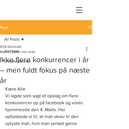
Post
All Posts
SCA Denmark
All Posts
Mar 14, 2015
1 min read
Ikke flere konkurrencer i år
Uncategorized
– men fuldt fokus på næste
år
Kære Alle
Vi lagde som sagt et opslag om flere 
konkurrencer op på facebook og vores 
hjemmeside den 4. Marts. Her 
opfordrede vi til, at man skrev til den 
oplyste mail, hvis man seriøst gerne 