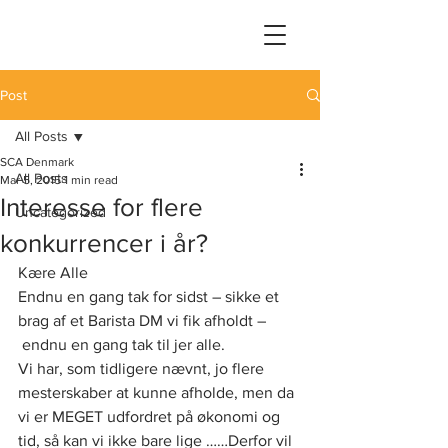
Post
All Posts
SCA Denmark
All Posts
Mar 5, 2015
1 min read
Interesse for flere
Uncategorized
konkurrencer i år?
Kære Alle
Endnu en gang tak for sidst – sikke et 
brag af et Barista DM vi fik afholdt –
 endnu en gang tak til jer alle.
Vi har, som tidligere nævnt, jo flere 
mesterskaber at kunne afholde, men da 
vi er MEGET udfordret på økonomi og 
tid, så kan vi ikke bare lige ……Derfor vil 