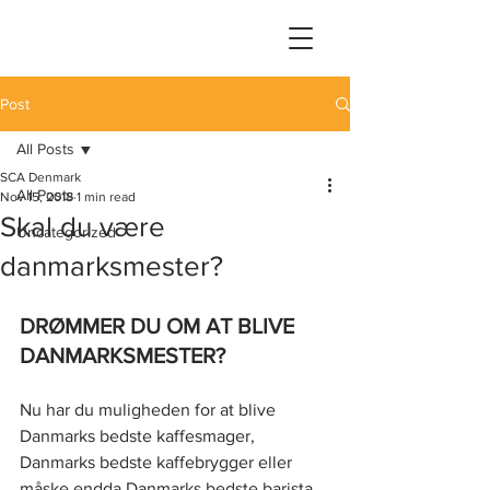
Post
All Posts
SCA Denmark
All Posts
Nov 15, 2018
1 min read
Skal du være
Uncategorized
danmarksmester?
DRØMMER DU OM AT BLIVE 
DANMARKSMESTER?
Nu har du muligheden for at blive 
Danmarks bedste kaffesmager, 
Danmarks bedste kaffebrygger eller 
måske endda Danmarks bedste barista 