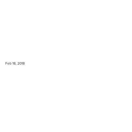
Feb 18, 2018
Ny bestyrelse
Efter sammenlægningen af SCAE og SCA, og tre
års tjeneste, har den gamle bestyrelse for SCAE
Danmark valgt at træde ned, og det har...