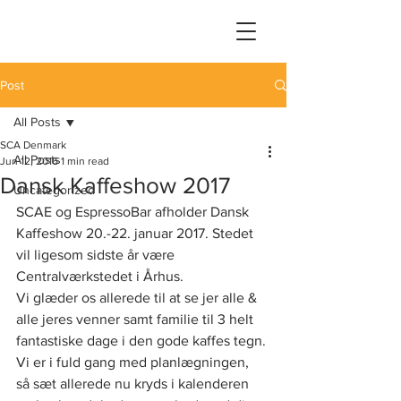
Post
All Posts
SCA Denmark
All Posts
Jun 12, 2016
1 min read
Dansk Kaffeshow 2017
Uncategorized
SCAE og EspressoBar afholder Dansk 
Kaffeshow 20.-22. januar 2017. Stedet 
vil ligesom sidste år være 
Centralværkstedet i Århus.
Vi glæder os allerede til at se jer alle & 
alle jeres venner samt familie til 3 helt 
fantastiske dage i den gode kaffes tegn.
Vi er i fuld gang med planlægningen, 
så sæt allerede nu kryds i kalenderen 