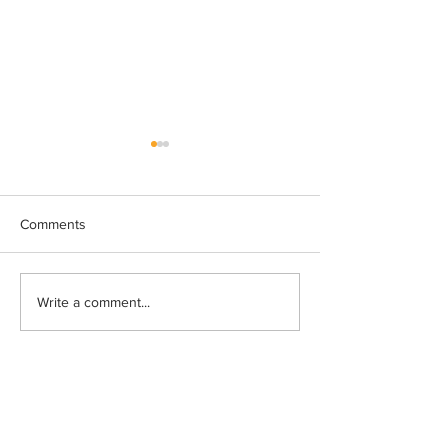
Comments
Ny bestyrelse
Tak for denne g
Write a comment...