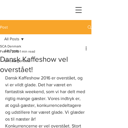
Post
All Posts
SCA Denmark
All Posts
Feb 15, 2016
1 min read
Dansk Kaffeshow vel
Uncategorized
overstået!
Dansk Kaffeshow 2016 er overstået, og 
vi er vildt glade. Det har været en 
fantastisk weekend, som vi har delt med 
rigtig mange gæster. Vores indtryk er, 
at også gæster, konkurrencedeltagere 
og udstillere har været glade. Vi glæder 
os til næster år!
Konkurrencerne er vel overstået. Stort 