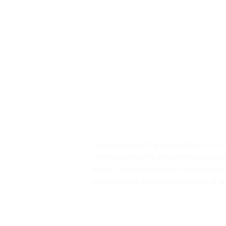
National SCA Chapter, 
Danish Coffee Festival
The purpose of the association is to cr
coffee community through the organiz
events, which must also contribute to 
and ensuring greater recognition of sp