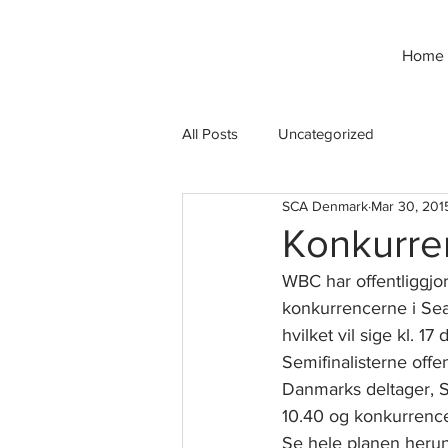
Home
All Posts
Uncategorized
SCA Denmark
Mar 30, 201
Konkurre
WBC har offentliggjo
konkurrencerne i Seatt
hvilket vil sige kl. 17
Semifinalisterne offent
Danmarks deltager, Sø
10.40 og konkurrenceti
Se hele planen herun