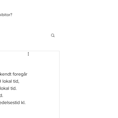
bitor?
kendt foregår 
lokal tid, 
okal tid. 
d.
elsestid kl. 