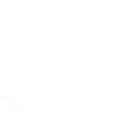
Denmark
Contact
info@DanishCoffeeFestival.com
SCA official website
SCA members site
eate a solid
ation of
creating value
CVR. 39368951
ecialty coffee.
Reg.nr. 2128 Kontonr. 4395174865