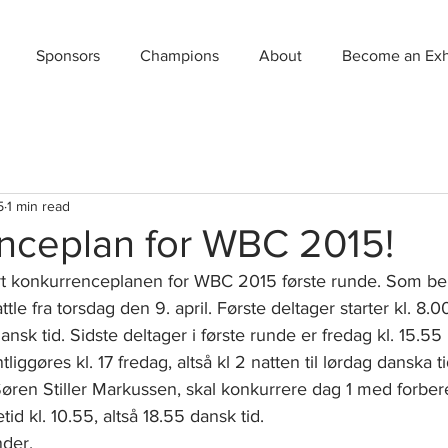
Sponsors
Champions
About
Become an Exhi
5
1 min read
nceplan for WBC 2015!
rt konkurrenceplanen for WBC 2015 første runde. Som be
le fra torsdag den 9. april. Første deltager starter kl. 8.00 
 dansk tid. Sidste deltager i første runde er fredag kl. 15.55 l
liggøres kl. 17 fredag, altså kl 2 natten til lørdag danska ti
ren Stiller Markussen, skal konkurrere dag 1 med forbered
d kl. 10.55, altså 18.55 dansk tid.
der.