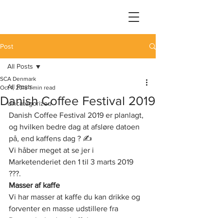
Post
All Posts
SCA Denmark
All Posts
Oct 1, 2018
1 min read
Danish Coffee Festival 2019
Uncategorized
Danish Coffee Festival 2019 er planlagt, 
og hvilken bedre dag at afsløre datoen 
på, end kaffens dag ? ✍️ ⠀
Vi håber meget at se jer i 
Marketenderiet den 1 til 3 marts 2019 
???.
Masser af kaffe
Vi har masser at kaffe du kan drikke og 
forventer en masse udstillere fra 